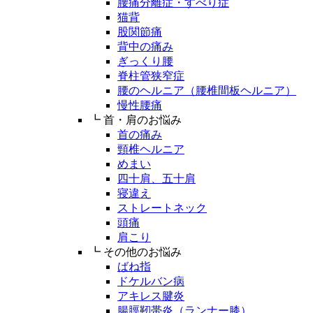
腰痛分離症・すべり症
猫背
股関節痛
背中の痛み
ぎっくり腰
脊柱管狭窄症
腰のヘルニア（腰椎間板ヘルニア）
慢性腰痛
┗ 首・肩のお悩み
首の痛み
頸椎ヘルニア
めまい
四十肩、五十肩
寝違え
ストレートネック
頭痛
肩こり
┗ その他のお悩み
ばね指
ドケルバン病
アキレス腱炎
腸脛靭帯炎（ランナー膝）