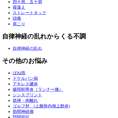
四十肩、五十肩
寝違え
ストレートネック
頭痛
肩こり
自律神経の乱れからくる不調
自律神経の乱れ
その他のお悩み
ばね指
ドケルバン病
アキレス腱炎
腸脛靭帯炎（ランナー膝）
シンスプリント
捻挫・肉離れ
ゴルフ肘 (上腕骨内側上顆炎)
肋間神経痛
顎関節症