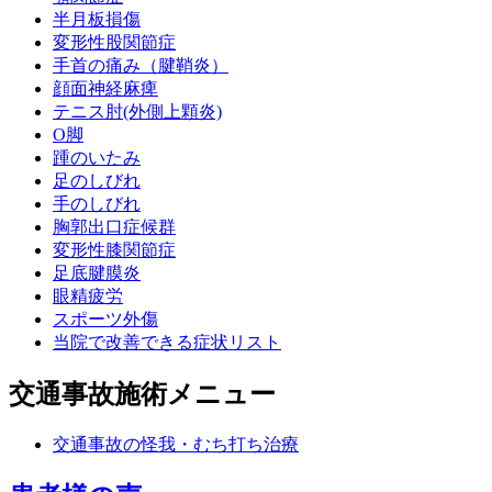
半月板損傷
変形性股関節症
手首の痛み（腱鞘炎）
顔面神経麻痺
テニス肘(外側上顆炎)
O脚
踵のいたみ
足のしびれ
手のしびれ
胸郭出口症候群
変形性膝関節症
足底腱膜炎
眼精疲労
スポーツ外傷
当院で改善できる症状リスト
交通事故施術メニュー
交通事故の怪我・むち打ち治療