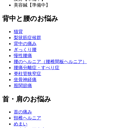
美容鍼【準備中】
背中と腰のお悩み
猫背
梨状筋症候群
背中の痛み
ぎっくり腰
慢性腰痛
腰のヘルニア（腰椎間板ヘルニア）
腰痛分離症・すべり症
脊柱管狭窄症
坐骨神経痛
股関節痛
首・肩のお悩み
首の痛み
頸椎ヘルニア
めまい