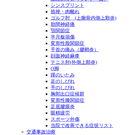
シンスプリント
捻挫・肉離れ
ゴルフ肘 (上腕骨内側上顆炎)
肋間神経痛
顎関節症
半月板損傷
変形性股関節症
手首の痛み（腱鞘炎）
顔面神経麻痺
テニス肘(外側上顆炎)
O脚
踵のいたみ
足のしびれ
手のしびれ
胸郭出口症候群
変形性膝関節症
足底腱膜炎
眼精疲労
スポーツ外傷
当院で改善できる症状リスト
交通事故治療