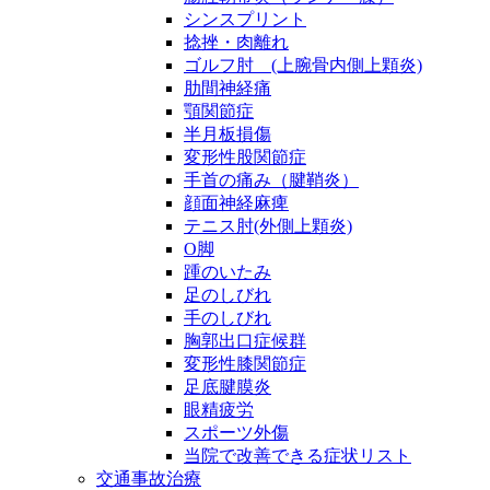
シンスプリント
捻挫・肉離れ
ゴルフ肘 (上腕骨内側上顆炎)
肋間神経痛
顎関節症
半月板損傷
変形性股関節症
手首の痛み（腱鞘炎）
顔面神経麻痺
テニス肘(外側上顆炎)
O脚
踵のいたみ
足のしびれ
手のしびれ
胸郭出口症候群
変形性膝関節症
足底腱膜炎
眼精疲労
スポーツ外傷
当院で改善できる症状リスト
交通事故治療