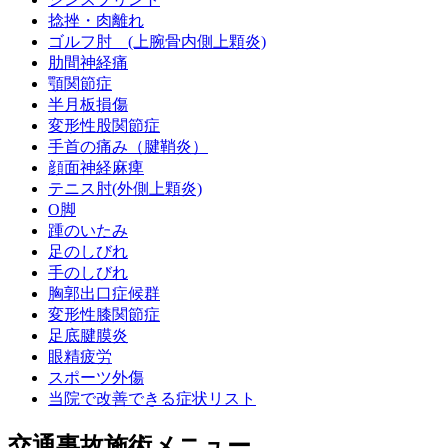
捻挫・肉離れ
ゴルフ肘 (上腕骨内側上顆炎)
肋間神経痛
顎関節症
半月板損傷
変形性股関節症
手首の痛み（腱鞘炎）
顔面神経麻痺
テニス肘(外側上顆炎)
O脚
踵のいたみ
足のしびれ
手のしびれ
胸郭出口症候群
変形性膝関節症
足底腱膜炎
眼精疲労
スポーツ外傷
当院で改善できる症状リスト
交通事故施術メニュー