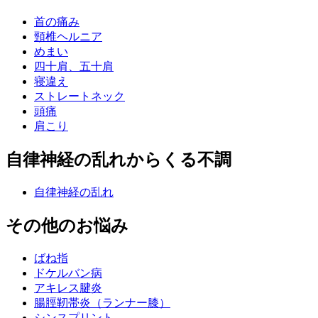
首の痛み
頸椎ヘルニア
めまい
四十肩、五十肩
寝違え
ストレートネック
頭痛
肩こり
自律神経の乱れからくる不調
自律神経の乱れ
その他のお悩み
ばね指
ドケルバン病
アキレス腱炎
腸脛靭帯炎（ランナー膝）
シンスプリント