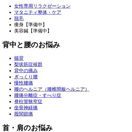
女性専用リラクゼーション
マタニティ整体・ケア
脱毛
痩身【準備中】
美容鍼【準備中】
背中と腰のお悩み
猫背
梨状筋症候群
背中の痛み
ぎっくり腰
慢性腰痛
腰のヘルニア（腰椎間板ヘルニア）
腰痛分離症・すべり症
脊柱管狭窄症
坐骨神経痛
股関節痛
首・肩のお悩み