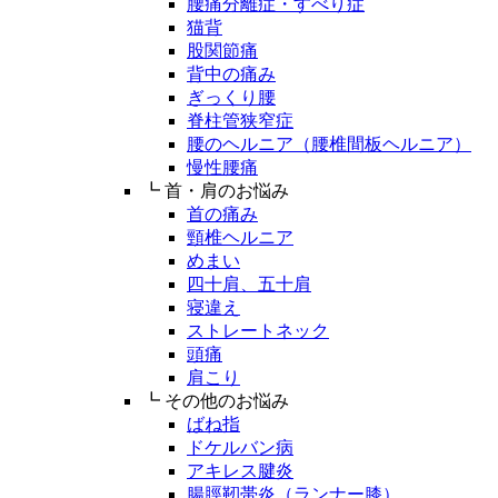
腰痛分離症・すべり症
猫背
股関節痛
背中の痛み
ぎっくり腰
脊柱管狭窄症
腰のヘルニア（腰椎間板ヘルニア）
慢性腰痛
┗ 首・肩のお悩み
首の痛み
頸椎ヘルニア
めまい
四十肩、五十肩
寝違え
ストレートネック
頭痛
肩こり
┗ その他のお悩み
ばね指
ドケルバン病
アキレス腱炎
腸脛靭帯炎（ランナー膝）