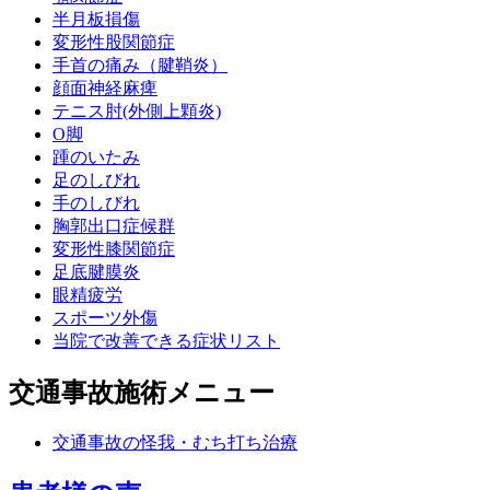
半月板損傷
変形性股関節症
手首の痛み（腱鞘炎）
顔面神経麻痺
テニス肘(外側上顆炎)
O脚
踵のいたみ
足のしびれ
手のしびれ
胸郭出口症候群
変形性膝関節症
足底腱膜炎
眼精疲労
スポーツ外傷
当院で改善できる症状リスト
交通事故施術メニュー
交通事故の怪我・むち打ち治療