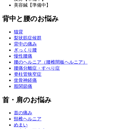
美容鍼【準備中】
背中と腰のお悩み
猫背
梨状筋症候群
背中の痛み
ぎっくり腰
慢性腰痛
腰のヘルニア（腰椎間板ヘルニア）
腰痛分離症・すべり症
脊柱管狭窄症
坐骨神経痛
股関節痛
首・肩のお悩み
首の痛み
頸椎ヘルニア
めまい