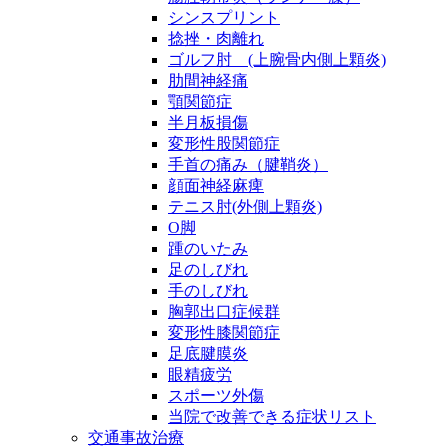
シンスプリント
捻挫・肉離れ
ゴルフ肘 (上腕骨内側上顆炎)
肋間神経痛
顎関節症
半月板損傷
変形性股関節症
手首の痛み（腱鞘炎）
顔面神経麻痺
テニス肘(外側上顆炎)
O脚
踵のいたみ
足のしびれ
手のしびれ
胸郭出口症候群
変形性膝関節症
足底腱膜炎
眼精疲労
スポーツ外傷
当院で改善できる症状リスト
交通事故治療