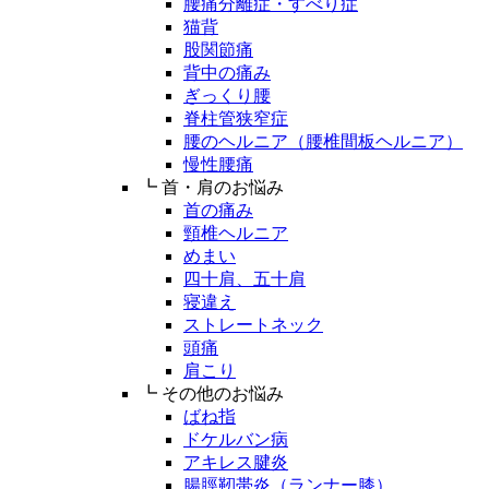
腰痛分離症・すべり症
猫背
股関節痛
背中の痛み
ぎっくり腰
脊柱管狭窄症
腰のヘルニア（腰椎間板ヘルニア）
慢性腰痛
┗ 首・肩のお悩み
首の痛み
頸椎ヘルニア
めまい
四十肩、五十肩
寝違え
ストレートネック
頭痛
肩こり
┗ その他のお悩み
ばね指
ドケルバン病
アキレス腱炎
腸脛靭帯炎（ランナー膝）