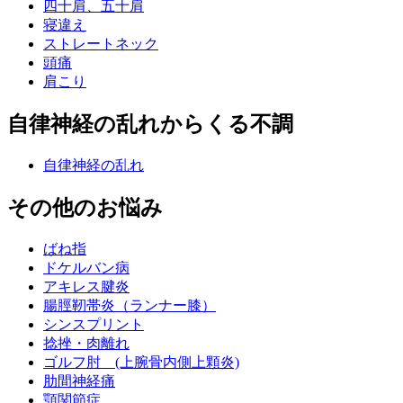
四十肩、五十肩
寝違え
ストレートネック
頭痛
肩こり
自律神経の乱れからくる不調
自律神経の乱れ
その他のお悩み
ばね指
ドケルバン病
アキレス腱炎
腸脛靭帯炎（ランナー膝）
シンスプリント
捻挫・肉離れ
ゴルフ肘 (上腕骨内側上顆炎)
肋間神経痛
顎関節症