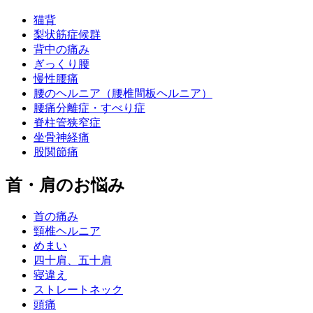
猫背
梨状筋症候群
背中の痛み
ぎっくり腰
慢性腰痛
腰のヘルニア（腰椎間板ヘルニア）
腰痛分離症・すべり症
脊柱管狭窄症
坐骨神経痛
股関節痛
首・肩のお悩み
首の痛み
頸椎ヘルニア
めまい
四十肩、五十肩
寝違え
ストレートネック
頭痛