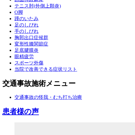
テニス肘(外側上顆炎)
O脚
踵のいたみ
足のしびれ
手のしびれ
胸郭出口症候群
変形性膝関節症
足底腱膜炎
眼精疲労
スポーツ外傷
当院で改善できる症状リスト
交通事故施術メニュー
交通事故の怪我・むち打ち治療
患者様の声