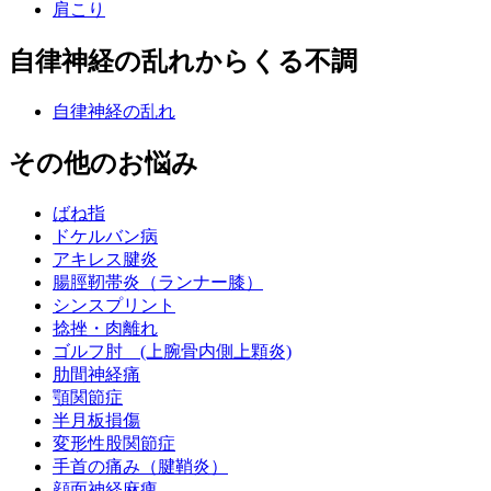
肩こり
自律神経の乱れからくる不調
自律神経の乱れ
その他のお悩み
ばね指
ドケルバン病
アキレス腱炎
腸脛靭帯炎（ランナー膝）
シンスプリント
捻挫・肉離れ
ゴルフ肘 (上腕骨内側上顆炎)
肋間神経痛
顎関節症
半月板損傷
変形性股関節症
手首の痛み（腱鞘炎）
顔面神経麻痺