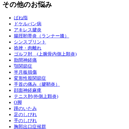
その他のお悩み
ばね指
ドケルバン病
アキレス腱炎
腸脛靭帯炎（ランナー膝）
シンスプリント
捻挫・肉離れ
ゴルフ肘 (上腕骨内側上顆炎)
肋間神経痛
顎関節症
半月板損傷
変形性股関節症
手首の痛み（腱鞘炎）
顔面神経麻痺
テニス肘(外側上顆炎)
O脚
踵のいたみ
足のしびれ
手のしびれ
胸郭出口症候群