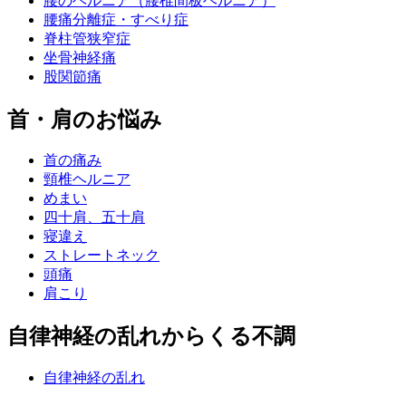
腰のヘルニア（腰椎間板ヘルニア）
腰痛分離症・すべり症
脊柱管狭窄症
坐骨神経痛
股関節痛
首・肩のお悩み
首の痛み
頸椎ヘルニア
めまい
四十肩、五十肩
寝違え
ストレートネック
頭痛
肩こり
自律神経の乱れからくる不調
自律神経の乱れ