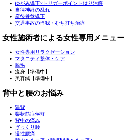
ゆがみ矯正×トリガーポイントはり治療
自律神経の乱れ
産後骨盤矯正
交通事故の怪我・むち打ち治療
女性施術者による女性専用メニュー
女性専用リラクゼーション
マタニティ整体・ケア
脱毛
痩身【準備中】
美容鍼【準備中】
背中と腰のお悩み
猫背
梨状筋症候群
背中の痛み
ぎっくり腰
慢性腰痛