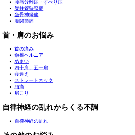
腰痛分離症・すべり症
脊柱管狭窄症
坐骨神経痛
股関節痛
首・肩のお悩み
首の痛み
頸椎ヘルニア
めまい
四十肩、五十肩
寝違え
ストレートネック
頭痛
肩こり
自律神経の乱れからくる不調
自律神経の乱れ