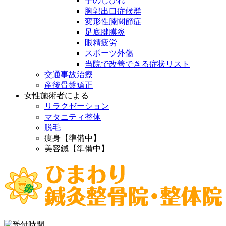
手のしびれ
胸郭出口症候群
変形性膝関節症
足底腱膜炎
眼精疲労
スポーツ外傷
当院で改善できる症状リスト
交通事故治療
産後骨盤矯正
女性施術者による
リラクゼーション
マタニティ整体
脱毛
痩身【準備中】
美容鍼【準備中】