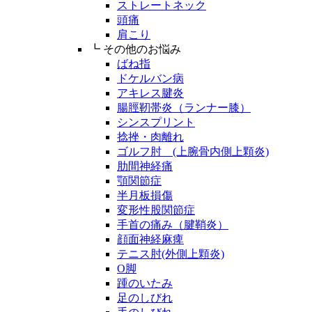
ストレートネック
頭痛
肩こり
┗ その他のお悩み
ばね指
ドケルバン病
アキレス腱炎
腸脛靭帯炎（ランナー膝）
シンスプリント
捻挫・肉離れ
ゴルフ肘 (上腕骨内側上顆炎)
肋間神経痛
顎関節症
半月板損傷
変形性股関節症
手首の痛み（腱鞘炎）
顔面神経麻痺
テニス肘(外側上顆炎)
O脚
踵のいたみ
足のしびれ