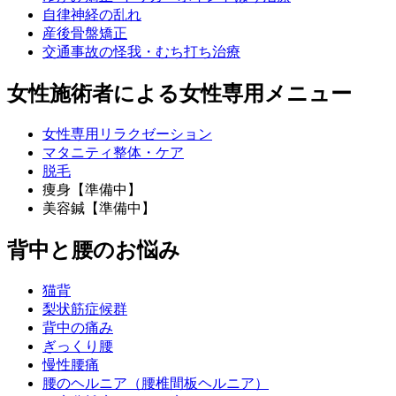
自律神経の乱れ
産後骨盤矯正
交通事故の怪我・むち打ち治療
女性施術者による女性専用メニュー
女性専用リラクゼーション
マタニティ整体・ケア
脱毛
痩身【準備中】
美容鍼【準備中】
背中と腰のお悩み
猫背
梨状筋症候群
背中の痛み
ぎっくり腰
慢性腰痛
腰のヘルニア（腰椎間板ヘルニア）