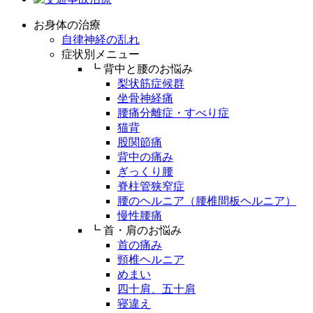
お身体の治療
自律神経の乱れ
症状別メニュー
┗ 背中と腰のお悩み
梨状筋症候群
坐骨神経痛
腰痛分離症・すべり症
猫背
股関節痛
背中の痛み
ぎっくり腰
脊柱管狭窄症
腰のヘルニア（腰椎間板ヘルニア）
慢性腰痛
┗ 首・肩のお悩み
首の痛み
頸椎ヘルニア
めまい
四十肩、五十肩
寝違え