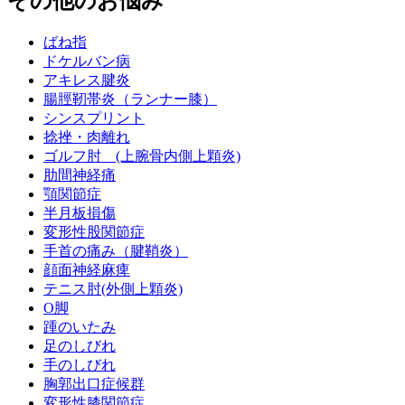
その他のお悩み
ばね指
ドケルバン病
アキレス腱炎
腸脛靭帯炎（ランナー膝）
シンスプリント
捻挫・肉離れ
ゴルフ肘 (上腕骨内側上顆炎)
肋間神経痛
顎関節症
半月板損傷
変形性股関節症
手首の痛み（腱鞘炎）
顔面神経麻痺
テニス肘(外側上顆炎)
O脚
踵のいたみ
足のしびれ
手のしびれ
胸郭出口症候群
変形性膝関節症