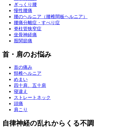
ぎっくり腰
慢性腰痛
腰のヘルニア（腰椎間板ヘルニア）
腰痛分離症・すべり症
脊柱管狭窄症
坐骨神経痛
股関節痛
首・肩のお悩み
首の痛み
頸椎ヘルニア
めまい
四十肩、五十肩
寝違え
ストレートネック
頭痛
肩こり
自律神経の乱れからくる不調