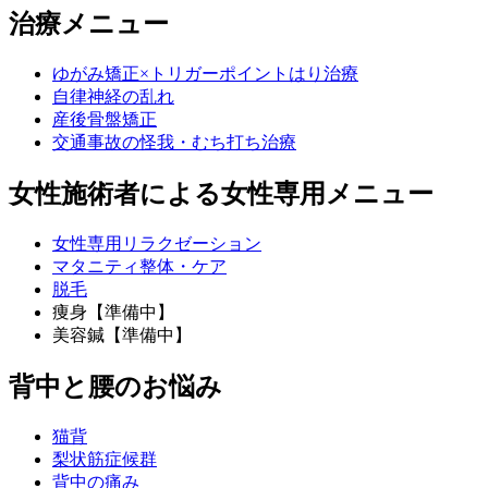
治療メニュー
ゆがみ矯正×トリガーポイントはり治療
自律神経の乱れ
産後骨盤矯正
交通事故の怪我・むち打ち治療
女性施術者による女性専用メニュー
女性専用リラクゼーション
マタニティ整体・ケア
脱毛
痩身【準備中】
美容鍼【準備中】
背中と腰のお悩み
猫背
梨状筋症候群
背中の痛み