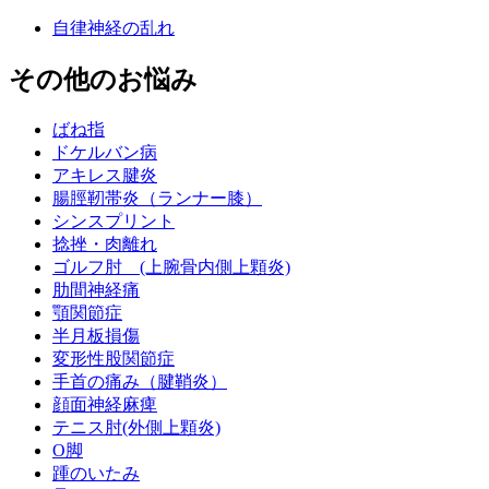
自律神経の乱れ
その他のお悩み
ばね指
ドケルバン病
アキレス腱炎
腸脛靭帯炎（ランナー膝）
シンスプリント
捻挫・肉離れ
ゴルフ肘 (上腕骨内側上顆炎)
肋間神経痛
顎関節症
半月板損傷
変形性股関節症
手首の痛み（腱鞘炎）
顔面神経麻痺
テニス肘(外側上顆炎)
O脚
踵のいたみ