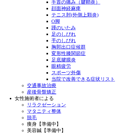
手首の痛み（腱鞘炎）
顔面神経麻痺
テニス肘(外側上顆炎)
O脚
踵のいたみ
足のしびれ
手のしびれ
胸郭出口症候群
変形性膝関節症
足底腱膜炎
眼精疲労
スポーツ外傷
当院で改善できる症状リスト
交通事故治療
産後骨盤矯正
女性施術者による
リラクゼーション
マタニティ整体
脱毛
痩身【準備中】
美容鍼【準備中】