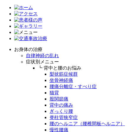
お身体の治療
自律神経の乱れ
症状別メニュー
┗ 背中と腰のお悩み
梨状筋症候群
坐骨神経痛
腰痛分離症・すべり症
猫背
股関節痛
背中の痛み
ぎっくり腰
脊柱管狭窄症
腰のヘルニア（腰椎間板ヘルニア）
慢性腰痛