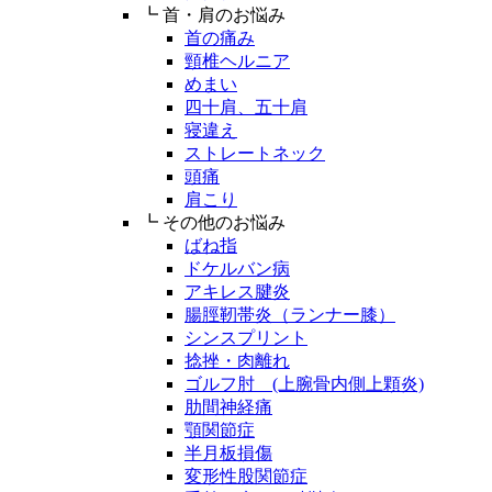
┗ 首・肩のお悩み
首の痛み
頸椎ヘルニア
めまい
四十肩、五十肩
寝違え
ストレートネック
頭痛
肩こり
┗ その他のお悩み
ばね指
ドケルバン病
アキレス腱炎
腸脛靭帯炎（ランナー膝）
シンスプリント
捻挫・肉離れ
ゴルフ肘 (上腕骨内側上顆炎)
肋間神経痛
顎関節症
半月板損傷
変形性股関節症