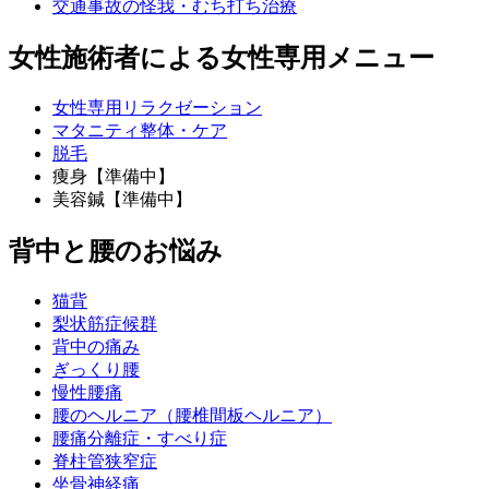
交通事故の怪我・むち打ち治療
女性施術者による女性専用メニュー
女性専用リラクゼーション
マタニティ整体・ケア
脱毛
痩身【準備中】
美容鍼【準備中】
背中と腰のお悩み
猫背
梨状筋症候群
背中の痛み
ぎっくり腰
慢性腰痛
腰のヘルニア（腰椎間板ヘルニア）
腰痛分離症・すべり症
脊柱管狭窄症
坐骨神経痛