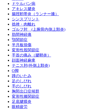
ドケルバン病
アキレス腱炎
腸脛靭帯炎（ランナー膝）
シンスプリント
捻挫・肉離れ
ゴルフ肘 (上腕骨内側上顆炎)
肋間神経痛
顎関節症
半月板損傷
変形性股関節症
手首の痛み（腱鞘炎）
顔面神経麻痺
テニス肘(外側上顆炎)
O脚
踵のいたみ
足のしびれ
手のしびれ
胸郭出口症候群
変形性膝関節症
足底腱膜炎
眼精疲労