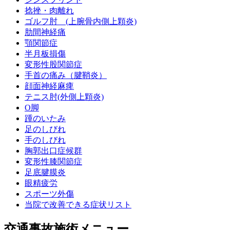
捻挫・肉離れ
ゴルフ肘 (上腕骨内側上顆炎)
肋間神経痛
顎関節症
半月板損傷
変形性股関節症
手首の痛み（腱鞘炎）
顔面神経麻痺
テニス肘(外側上顆炎)
O脚
踵のいたみ
足のしびれ
手のしびれ
胸郭出口症候群
変形性膝関節症
足底腱膜炎
眼精疲労
スポーツ外傷
当院で改善できる症状リスト
交通事故施術メニュー