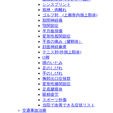
シンスプリント
捻挫・肉離れ
ゴルフ肘 (上腕骨内側上顆炎)
肋間神経痛
顎関節症
半月板損傷
変形性股関節症
手首の痛み（腱鞘炎）
顔面神経麻痺
テニス肘(外側上顆炎)
O脚
踵のいたみ
足のしびれ
手のしびれ
胸郭出口症候群
変形性膝関節症
足底腱膜炎
眼精疲労
スポーツ外傷
当院で改善できる症状リスト
交通事故治療