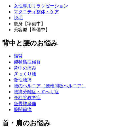
女性専用リラクゼーション
マタニティ整体・ケア
脱毛
痩身【準備中】
美容鍼【準備中】
背中と腰のお悩み
猫背
梨状筋症候群
背中の痛み
ぎっくり腰
慢性腰痛
腰のヘルニア（腰椎間板ヘルニア）
腰痛分離症・すべり症
脊柱管狭窄症
坐骨神経痛
股関節痛
首・肩のお悩み