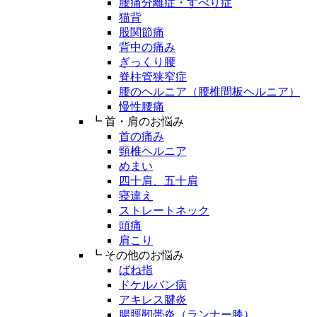
腰痛分離症・すべり症
猫背
股関節痛
背中の痛み
ぎっくり腰
脊柱管狭窄症
腰のヘルニア（腰椎間板ヘルニア）
慢性腰痛
┗ 首・肩のお悩み
首の痛み
頸椎ヘルニア
めまい
四十肩、五十肩
寝違え
ストレートネック
頭痛
肩こり
┗ その他のお悩み
ばね指
ドケルバン病
アキレス腱炎
腸脛靭帯炎（ランナー膝）