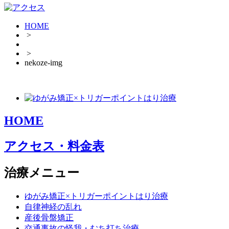
HOME
>
>
nekoze-img
HOME
アクセス・料金表
治療メニュー
ゆがみ矯正×トリガーポイントはり治療
自律神経の乱れ
産後骨盤矯正
交通事故の怪我・むち打ち治療