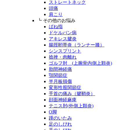
ストレートネック
頭痛
肩こり
┗ その他のお悩み
ばね指
ドケルバン病
アキレス腱炎
腸脛靭帯炎（ランナー膝）
シンスプリント
捻挫・肉離れ
ゴルフ肘 (上腕骨内側上顆炎)
肋間神経痛
顎関節症
半月板損傷
変形性股関節症
手首の痛み（腱鞘炎）
顔面神経麻痺
テニス肘(外側上顆炎)
O脚
踵のいたみ
足のしびれ