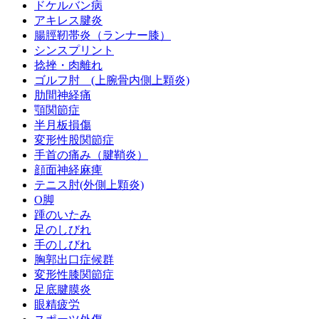
ドケルバン病
アキレス腱炎
腸脛靭帯炎（ランナー膝）
シンスプリント
捻挫・肉離れ
ゴルフ肘 (上腕骨内側上顆炎)
肋間神経痛
顎関節症
半月板損傷
変形性股関節症
手首の痛み（腱鞘炎）
顔面神経麻痺
テニス肘(外側上顆炎)
O脚
踵のいたみ
足のしびれ
手のしびれ
胸郭出口症候群
変形性膝関節症
足底腱膜炎
眼精疲労