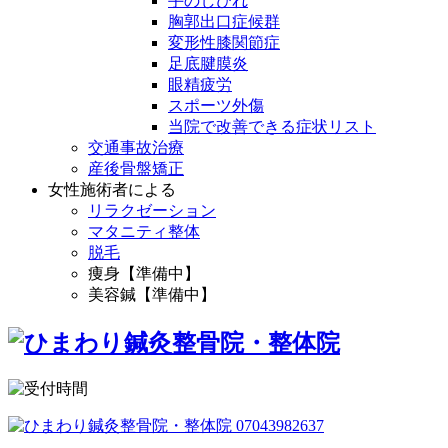
手のしびれ
胸郭出口症候群
変形性膝関節症
足底腱膜炎
眼精疲労
スポーツ外傷
当院で改善できる症状リスト
交通事故治療
産後骨盤矯正
女性施術者による
リラクゼーション
マタニティ整体
脱毛
痩身【準備中】
美容鍼【準備中】