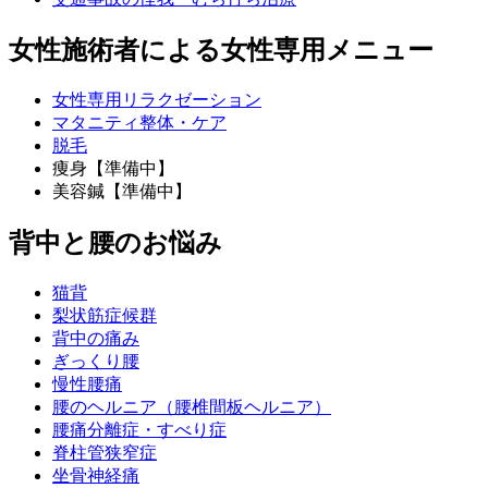
女性施術者による女性専用メニュー
女性専用リラクゼーション
マタニティ整体・ケア
脱毛
痩身【準備中】
美容鍼【準備中】
背中と腰のお悩み
猫背
梨状筋症候群
背中の痛み
ぎっくり腰
慢性腰痛
腰のヘルニア（腰椎間板ヘルニア）
腰痛分離症・すべり症
脊柱管狭窄症
坐骨神経痛