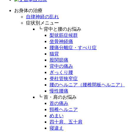
お身体の治療
自律神経の乱れ
症状別メニュー
┗ 背中と腰のお悩み
梨状筋症候群
坐骨神経痛
腰痛分離症・すべり症
猫背
股関節痛
背中の痛み
ぎっくり腰
脊柱管狭窄症
腰のヘルニア（腰椎間板ヘルニア）
慢性腰痛
┗ 首・肩のお悩み
首の痛み
頸椎ヘルニア
めまい
四十肩、五十肩
寝違え