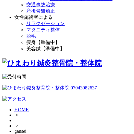
交通事故治療
産後骨盤矯正
女性施術者による
リラクゼーション
マタニティ整体
脱毛
痩身【準備中】
美容鍼【準備中】
HOME
>
>
gansei