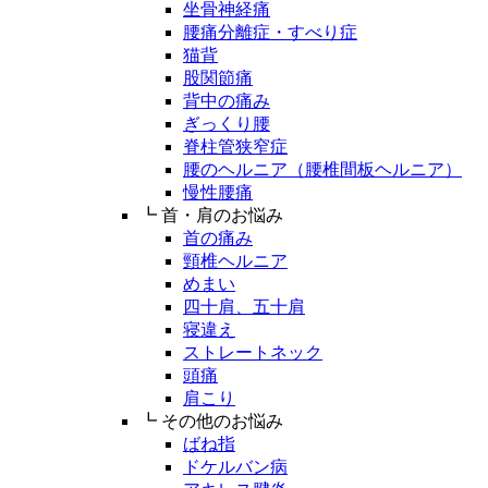
坐骨神経痛
腰痛分離症・すべり症
猫背
股関節痛
背中の痛み
ぎっくり腰
脊柱管狭窄症
腰のヘルニア（腰椎間板ヘルニア）
慢性腰痛
┗ 首・肩のお悩み
首の痛み
頸椎ヘルニア
めまい
四十肩、五十肩
寝違え
ストレートネック
頭痛
肩こり
┗ その他のお悩み
ばね指
ドケルバン病