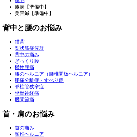
脱毛
痩身【準備中】
美容鍼【準備中】
背中と腰のお悩み
猫背
梨状筋症候群
背中の痛み
ぎっくり腰
慢性腰痛
腰のヘルニア（腰椎間板ヘルニア）
腰痛分離症・すべり症
脊柱管狭窄症
坐骨神経痛
股関節痛
首・肩のお悩み
首の痛み
頸椎ヘルニア