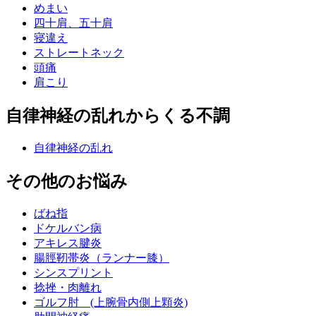
めまい
四十肩、五十肩
寝違え
ストレートネック
頭痛
肩こり
自律神経の乱れからくる不調
自律神経の乱れ
その他のお悩み
ばね指
ドケルバン病
アキレス腱炎
腸脛靭帯炎（ランナー膝）
シンスプリント
捻挫・肉離れ
ゴルフ肘 (上腕骨内側上顆炎)