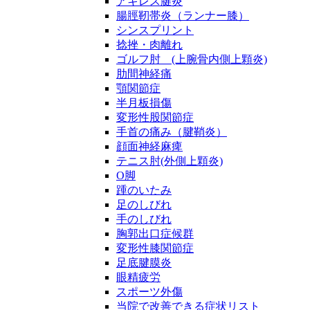
アキレス腱炎
腸脛靭帯炎（ランナー膝）
シンスプリント
捻挫・肉離れ
ゴルフ肘 (上腕骨内側上顆炎)
肋間神経痛
顎関節症
半月板損傷
変形性股関節症
手首の痛み（腱鞘炎）
顔面神経麻痺
テニス肘(外側上顆炎)
O脚
踵のいたみ
足のしびれ
手のしびれ
胸郭出口症候群
変形性膝関節症
足底腱膜炎
眼精疲労
スポーツ外傷
当院で改善できる症状リスト