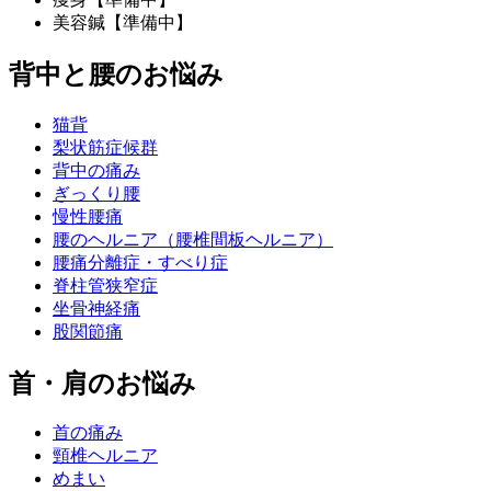
美容鍼【準備中】
背中と腰のお悩み
猫背
梨状筋症候群
背中の痛み
ぎっくり腰
慢性腰痛
腰のヘルニア（腰椎間板ヘルニア）
腰痛分離症・すべり症
脊柱管狭窄症
坐骨神経痛
股関節痛
首・肩のお悩み
首の痛み
頸椎ヘルニア
めまい