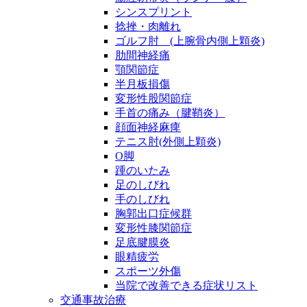
シンスプリント
捻挫・肉離れ
ゴルフ肘 (上腕骨内側上顆炎)
肋間神経痛
顎関節症
半月板損傷
変形性股関節症
手首の痛み（腱鞘炎）
顔面神経麻痺
テニス肘(外側上顆炎)
O脚
踵のいたみ
足のしびれ
手のしびれ
胸郭出口症候群
変形性膝関節症
足底腱膜炎
眼精疲労
スポーツ外傷
当院で改善できる症状リスト
交通事故治療