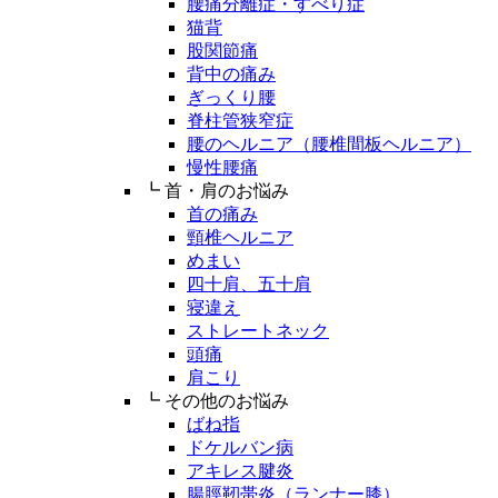
腰痛分離症・すべり症
猫背
股関節痛
背中の痛み
ぎっくり腰
脊柱管狭窄症
腰のヘルニア（腰椎間板ヘルニア）
慢性腰痛
┗ 首・肩のお悩み
首の痛み
頸椎ヘルニア
めまい
四十肩、五十肩
寝違え
ストレートネック
頭痛
肩こり
┗ その他のお悩み
ばね指
ドケルバン病
アキレス腱炎
腸脛靭帯炎（ランナー膝）