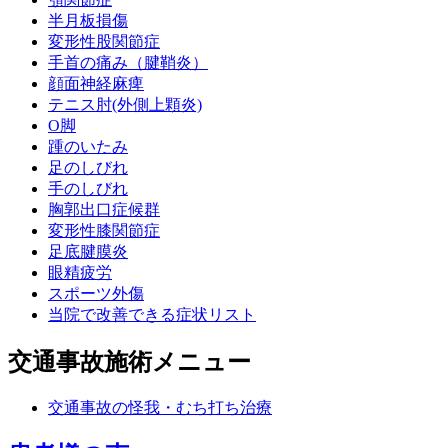
半月板損傷
変形性股関節症
手首の痛み（腱鞘炎）
顔面神経麻痺
テニス肘(外側上顆炎)
O脚
踵のいたみ
足のしびれ
手のしびれ
胸郭出口症候群
変形性膝関節症
足底腱膜炎
眼精疲労
スポーツ外傷
当院で改善できる症状リスト
交通事故施術メニュー
交通事故の怪我・むち打ち治療