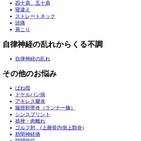
四十肩、五十肩
寝違え
ストレートネック
頭痛
肩こり
自律神経の乱れからくる不調
自律神経の乱れ
その他のお悩み
ばね指
ドケルバン病
アキレス腱炎
腸脛靭帯炎（ランナー膝）
シンスプリント
捻挫・肉離れ
ゴルフ肘 (上腕骨内側上顆炎)
肋間神経痛
顎関節症