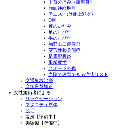
手首の痛み（腱鞘炎）
顔面神経麻痺
テニス肘(外側上顆炎)
O脚
踵のいたみ
足のしびれ
手のしびれ
胸郭出口症候群
変形性膝関節症
足底腱膜炎
眼精疲労
スポーツ外傷
当院で改善できる症状リスト
交通事故治療
産後骨盤矯正
女性施術者による
リラクゼーション
マタニティ整体
脱毛
痩身【準備中】
美容鍼【準備中】