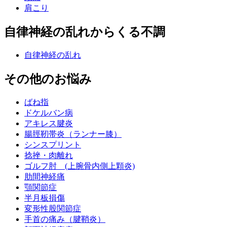
肩こり
自律神経の乱れからくる不調
自律神経の乱れ
その他のお悩み
ばね指
ドケルバン病
アキレス腱炎
腸脛靭帯炎（ランナー膝）
シンスプリント
捻挫・肉離れ
ゴルフ肘 (上腕骨内側上顆炎)
肋間神経痛
顎関節症
半月板損傷
変形性股関節症
手首の痛み（腱鞘炎）