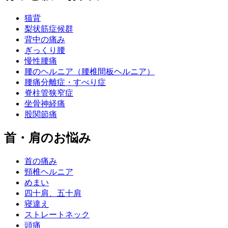
猫背
梨状筋症候群
背中の痛み
ぎっくり腰
慢性腰痛
腰のヘルニア（腰椎間板ヘルニア）
腰痛分離症・すべり症
脊柱管狭窄症
坐骨神経痛
股関節痛
首・肩のお悩み
首の痛み
頸椎ヘルニア
めまい
四十肩、五十肩
寝違え
ストレートネック
頭痛