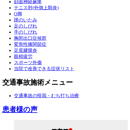
顔面神経麻痺
テニス肘(外側上顆炎)
O脚
踵のいたみ
足のしびれ
手のしびれ
胸郭出口症候群
変形性膝関節症
足底腱膜炎
眼精疲労
スポーツ外傷
当院で改善できる症状リスト
交通事故施術メニュー
交通事故の怪我・むち打ち治療
患者様の声