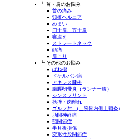
┗ 首・肩のお悩み
首の痛み
頸椎ヘルニア
めまい
四十肩、五十肩
寝違え
ストレートネック
頭痛
肩こり
┗ その他のお悩み
ばね指
ドケルバン病
アキレス腱炎
腸脛靭帯炎（ランナー膝）
シンスプリント
捻挫・肉離れ
ゴルフ肘 (上腕骨内側上顆炎)
肋間神経痛
顎関節症
半月板損傷
変形性股関節症