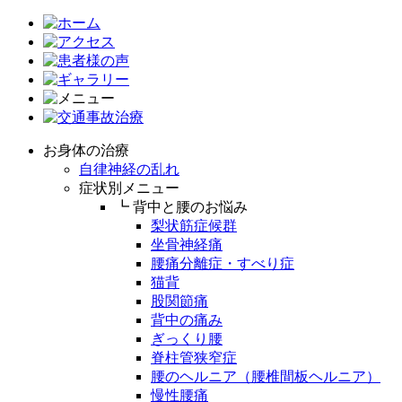
お身体の治療
自律神経の乱れ
症状別メニュー
┗ 背中と腰のお悩み
梨状筋症候群
坐骨神経痛
腰痛分離症・すべり症
猫背
股関節痛
背中の痛み
ぎっくり腰
脊柱管狭窄症
腰のヘルニア（腰椎間板ヘルニア）
慢性腰痛