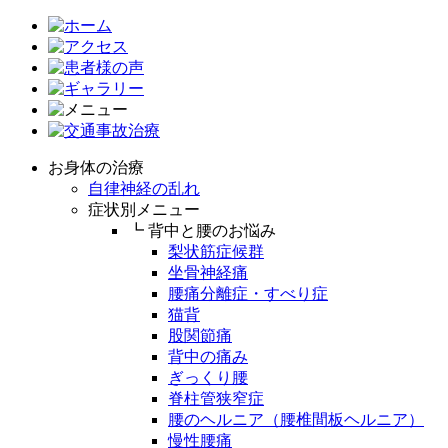
お身体の治療
自律神経の乱れ
症状別メニュー
┗ 背中と腰のお悩み
梨状筋症候群
坐骨神経痛
腰痛分離症・すべり症
猫背
股関節痛
背中の痛み
ぎっくり腰
脊柱管狭窄症
腰のヘルニア（腰椎間板ヘルニア）
慢性腰痛