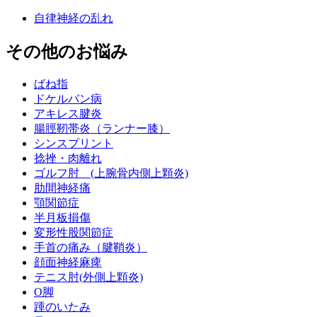
自律神経の乱れ
その他のお悩み
ばね指
ドケルバン病
アキレス腱炎
腸脛靭帯炎（ランナー膝）
シンスプリント
捻挫・肉離れ
ゴルフ肘 (上腕骨内側上顆炎)
肋間神経痛
顎関節症
半月板損傷
変形性股関節症
手首の痛み（腱鞘炎）
顔面神経麻痺
テニス肘(外側上顆炎)
O脚
踵のいたみ