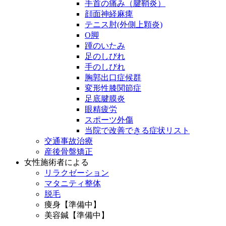
手首の痛み（腱鞘炎）
顔面神経麻痺
テニス肘(外側上顆炎)
O脚
踵のいたみ
足のしびれ
手のしびれ
胸郭出口症候群
変形性膝関節症
足底腱膜炎
眼精疲労
スポーツ外傷
当院で改善できる症状リスト
交通事故治療
産後骨盤矯正
女性施術者による
リラクゼーション
マタニティ整体
脱毛
痩身【準備中】
美容鍼【準備中】