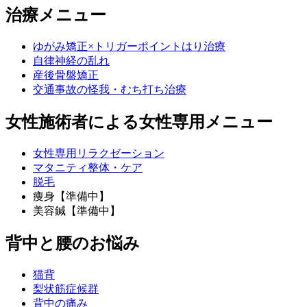
治療メニュー
ゆがみ矯正×トリガーポイントはり治療
自律神経の乱れ
産後骨盤矯正
交通事故の怪我・むち打ち治療
女性施術者による女性専用メニュー
女性専用リラクゼーション
マタニティ整体・ケア
脱毛
痩身【準備中】
美容鍼【準備中】
背中と腰のお悩み
猫背
梨状筋症候群
背中の痛み