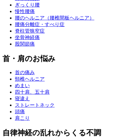
ぎっくり腰
慢性腰痛
腰のヘルニア（腰椎間板ヘルニア）
腰痛分離症・すべり症
脊柱管狭窄症
坐骨神経痛
股関節痛
首・肩のお悩み
首の痛み
頸椎ヘルニア
めまい
四十肩、五十肩
寝違え
ストレートネック
頭痛
肩こり
自律神経の乱れからくる不調