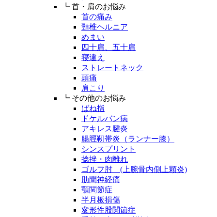
┗ 首・肩のお悩み
首の痛み
頸椎ヘルニア
めまい
四十肩、五十肩
寝違え
ストレートネック
頭痛
肩こり
┗ その他のお悩み
ばね指
ドケルバン病
アキレス腱炎
腸脛靭帯炎（ランナー膝）
シンスプリント
捻挫・肉離れ
ゴルフ肘 (上腕骨内側上顆炎)
肋間神経痛
顎関節症
半月板損傷
変形性股関節症